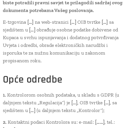
biste potražili pravni savjet te prilagodili sadržaj ovog
dokumenta potrebama Vašeg poslovanja.
E-trgovina
[…]
na web-stranici
[…]
OIB tvrtke
[…]
sa
sjedištem u
[…]
obrađuje osobne podatke dobivene od
Kupaca u svrhu ispunjavanja i dodatnog potvrđivanja
Uvjeta i odredbi, obrade elektroničkih narudžbi i
isporuka te za nužnu komunikaciju u zakonom
propisanom roku.
Opće odredbe
1.
Kontrolorom osobnih podataka, u skladu s GDPR (u
daljnjem tekstu „Regulacija“) je
[…]
, OIB tvrtke
[…]
, sa
sjedištem u
[…]
(u daljnjem tekstu „Kontrolor“);
2.
Kontaktni podaci Kontrolora su: e-mail:
[……]
, tel.: